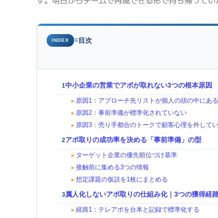
す。明日からチームで再現できる形で持ち帰ってい
≡
目次
INDEX
中小企業の営業でアポが取れない3つの根本原因
1
原因1：アプローチ先リストが個人の頭の中にあ
►
原因2：事前準備が標準化されていない
►
原因3：売り手都合のトークで顧客心理を外して
►
アポ取りの成功率を決める「事前準備」の型
2
ターゲット企業の優先順位づけ基準
►
接触前に集める3つの情報
►
想定課題の仮説を1枚にまとめる
►
属人化しないアポ取りの仕組み化｜3つの獲得経
3
経路1：テレアポを台本と記録で標準化する
►