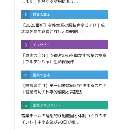
します」を今すぐ契約に変え...
2
営業の基本
【2025最新】女性営業の服装完全ガイド｜成
功率を高める着こなしと戦略的...
3
インタビュー
「真実の自分」で顧客の心を動かす営業の極意
｜プルデンシャル生命保険株...
4
営業の基本
【経営者向け】第一印象は何秒で決まるのか？
｜営業成功の科学的根拠と実践法
5
営業マネジメント
営業チームの理想的な組織図と体制づくりのポ
イント｜中小企業が90日で売...