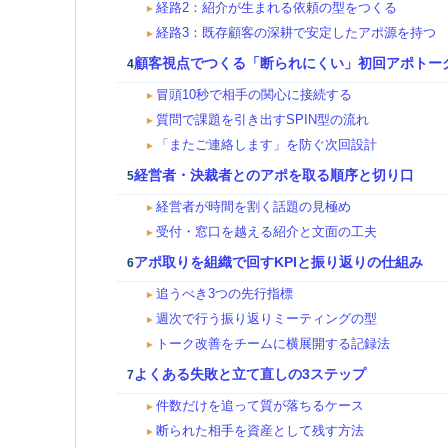
経路2：紹介が生まれる依頼の型をつくる
►
経路3：既存顧客の深耕で安定したアポ源を持つ
►
顧客視点でつくる「断られにくい」初回アポトー
4
冒頭10秒で相手の関心に接続する
►
質問で課題を引き出すSPIN型の流れ
►
「またご連絡します」を防ぐ次回設計
►
経営者・決裁者とのアポを取る順序と切り口
5
経営者が時間を割く話題の見極め
►
受付・窓口を越える紹介と文面の工夫
►
アポ取りを組織で回すKPIと振り返りの仕組み
6
追うべき3つの先行指標
►
週次で行う振り返りミーティングの型
►
トーク改善をチームに横展開する記録法
►
よくある失敗と立て直しの3ステップ
7
件数だけを追って質が落ちるケース
►
断られた相手を資産として残す方法
►