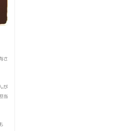
有さ
んが
担当
も