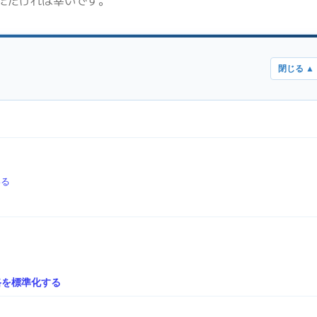
ただければ幸いです。
る
いる
路を標準化する