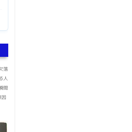
欠落
る人
瞬間
原因