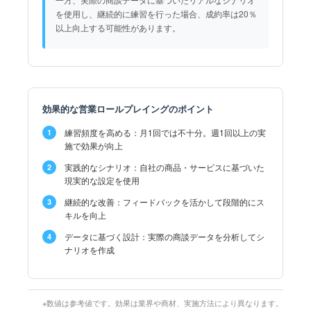
を使用し、継続的に練習を行った場合、成約率は20％
以上向上する可能性があります。
効果的な営業ロールプレイングのポイント
練習頻度を高める：月1回では不十分。週1回以上の実
1
施で効果が向上
実践的なシナリオ：自社の商品・サービスに基づいた
2
現実的な設定を使用
継続的な改善：フィードバックを活かして段階的にス
3
キルを向上
データに基づく設計：実際の商談データを分析してシ
4
ナリオを作成
※数値は参考値です。効果は業界や商材、実施方法により異なります。