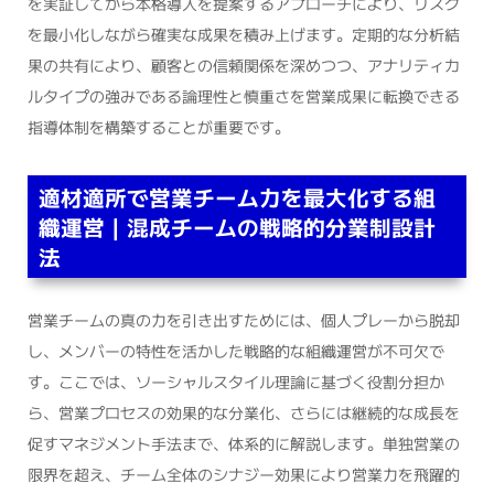
を実証してから本格導入を提案するアプローチにより、リスク
を最小化しながら確実な成果を積み上げます。定期的な分析結
果の共有により、顧客との信頼関係を深めつつ、アナリティカ
ルタイプの強みである論理性と慎重さを営業成果に転換できる
指導体制を構築することが重要です。
適材適所で営業チーム力を最大化する組
織運営｜混成チームの戦略的分業制設計
法
営業チームの真の力を引き出すためには、個人プレーから脱却
し、メンバーの特性を活かした戦略的な組織運営が不可欠で
す。ここでは、ソーシャルスタイル理論に基づく役割分担か
ら、営業プロセスの効果的な分業化、さらには継続的な成長を
促すマネジメント手法まで、体系的に解説します。単独営業の
限界を超え、チーム全体のシナジー効果により営業力を飛躍的