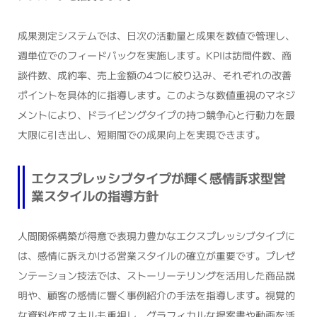
成果測定システムでは、日次の活動量と成果を数値で管理し、
週単位でのフィードバックを実施します。KPIは訪問件数、商
談件数、成約率、売上金額の4つに絞り込み、それぞれの改善
ポイントを具体的に指導します。このような数値重視のマネジ
メントにより、ドライビングタイプの持つ競争心と行動力を最
大限に引き出し、短期間での成果向上を実現できます。
エクスプレッシブタイプが輝く感情訴求型営
業スタイルの指導方針
人間関係構築が得意で表現力豊かなエクスプレッシブタイプに
は、感情に訴えかける営業スタイルの確立が重要です。プレゼ
ンテーション技法では、ストーリーテリングを活用した商品説
明や、顧客の感情に響く事例紹介の手法を指導します。視覚的
な資料作成スキルも重視し、グラフィカルな提案書や動画を活