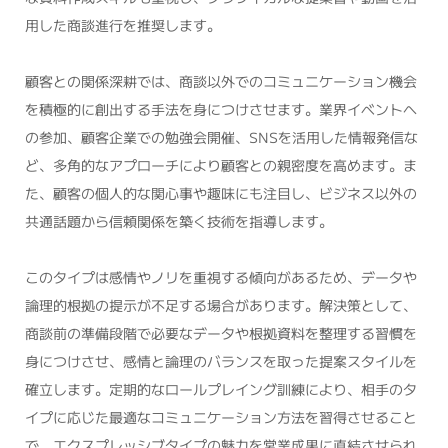
用した商談進行を推奨します。
顧客との関係深耕では、商談以外でのコミュニケーション機会
を積極的に創出する手法を身につけさせます。業界イベントへ
の参加、顧客企業での勉強会開催、SNSを活用した情報発信な
ど、多角的なアプローチにより顧客との親密度を高めます。ま
た、顧客の個人的な関心事や趣味にも注目し、ビジネス以外の
共通話題から信頼関係を築く技術を指導します。
このタイプは感情やノリを重視する傾向があるため、データや
論理的根拠の提示が不足する場合があります。解決策として、
商談前の準備段階で必要なデータや根拠資料を整理する習慣を
身につけさせ、感情と論理のバランスを取った提案スタイルを
確立します。定期的なロールプレイング訓練により、相手のタ
イプに応じた最適なコミュニケーション方法を習得させること
で、エクスプレッシブタイプの魅力を営業成果に直結させられ