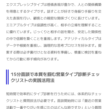
エクスプレッシブタイプは感情表現が豊かで、人との関係構築
を得意とするタイプです。話すことが好きで身振り手振りを交
えた表現を行い、顧客との親密な関係づくりに長けています。
エミアブルタイプは協調性が高く、相手の立場を理解すること
に優れています。じっくりと相手の話を聞き、安定した関係性
の中で信頼を築くことを重視します。アナリティカルタイプは
データや根拠を重視し、論理的な思考プロセスを好みます。提
案する際は必ず裏付けとなる資料を準備し、慎重に検討を重ね
てから行動に移す傾向があります。
15分面談で本質を掴む営業タイプ診断チェッ
クリストの実践活用法
短時間で効率的にタイプ診断を行うためには、体系的なチェッ
クリストと質問技法が必要です。面談開始時には「最近の営業
活動で一番やりがいを感じたのはどんな時ですか」という質問